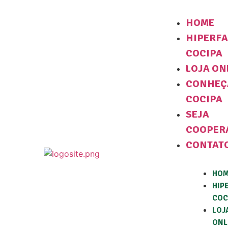
HOME
HIPERF
COCIPA
LOJA ON
CONHEÇ
COCIPA
SEJA
COOPER
CONTAT
HO
HIP
COC
LOJ
ONL