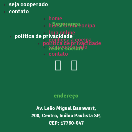
seja cooperado
contato
home
Segurança
hiperfarma cocipa
loja online
política de privacidade
conheça a cocipa
política de privacidade
seja cooperado
redes sociais
contato
endereço
Av. Leão Miguel Bannwart,
200, Centro, Inúbia Paulista SP,
CEP: 17760-047